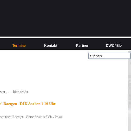
Termine
Kontakt
Partner
DWZ / Elo
ar . . . bitte schön.
l Roetgen - DJK Aachen 1 16 Uhr
rste nach Roetgen. Viertelfinale ASVb - Pokal.