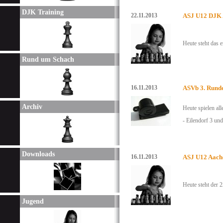
DJK Training
22.11.2013
ASJ U12 DJK A
Heute steht das 
Rund um Schach
16.11.2013
ASVb 3. Rund
Archiv
Heute spielen al
- Eilendorf 3 un
Downloads
16.11.2013
ASJ U12 Aach
Heute steht der 2
Jugend