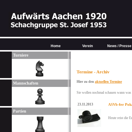
Home
Verein
News / Presse
Turniere
Termine - Archiv
Hier zu den
aktuellen Termine
Mannschaften
Sie wollen nochmal schauen wann was w
23.11.2013
ASVb 4er Poka
Partien
Heute reist die E