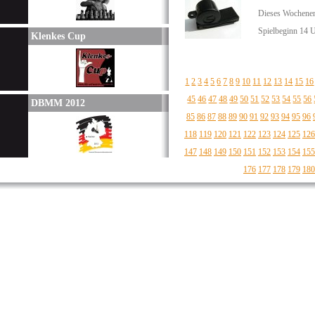
Dieses Wochenend
Spielbeginn 14 
Klenkes Cup
1
2
3
4
5
6
7
8
9
10
11
12
13
14
15
16
45
46
47
48
49
50
51
52
53
54
55
56
DBMM 2012
85
86
87
88
89
90
91
92
93
94
95
96
118
119
120
121
122
123
124
125
126
147
148
149
150
151
152
153
154
155
176
177
178
179
180