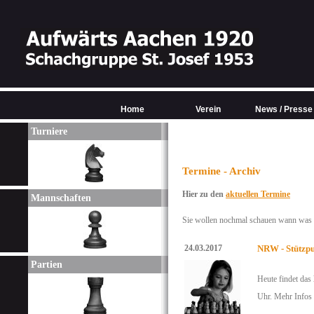
Home
Verein
News / Presse
Turniere
Termine - Archiv
Hier zu den
aktuellen Termine
Mannschaften
Sie wollen nochmal schauen wann was w
24.03.2017
NRW - Stützpu
Partien
Heute findet das
Uhr. Mehr Infos 