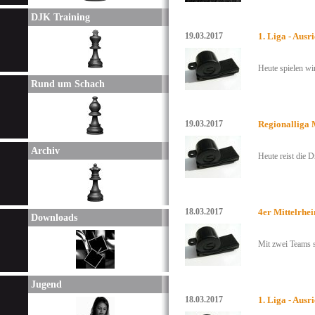
DJK Training
19.03.2017
1. Liga - Aus
Heute spielen wi
Rund um Schach
19.03.2017
Regionalliga M
Archiv
Heute reist die D
18.03.2017
4er Mittelrhe
Downloads
Mit zwei Teams s
Jugend
18.03.2017
1. Liga - Aus