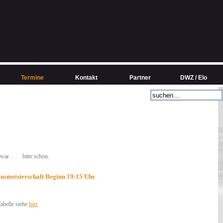
Termine
Kontakt
Partner
DWZ / Elo
ar . . . bitte schön.
insmeisterschaft Beginn 19:15 Uhr
abelle siehe
hier