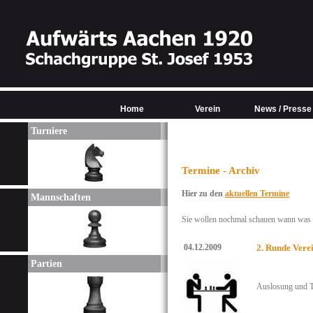
Home
Verein
News / Presse
Turniere
Termine - Archiv
Hier zu den
aktuellen Termine
Mannschaften
Sie wollen nochmal schauen wann was w
04.12.2009
2. Runde Vere
Partien
Auslosung und T