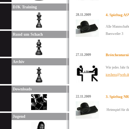
DJK Training
28.11.2009
4. Spieltag A
Alle Mannschaft
Baesweiler 3
Rund um Schach
27.11.2009
Brötchenturni
Archiv
Wie jedes Jahr f
icechess@web.d
Downloads
22.11.2009
3. Spieltag N
Heimspiel für di
Jugend