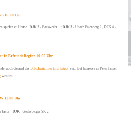
SVb 16:00 Uhr
en spielen zu Hause
DJK 2
- Baesweiler 1 ;
DJK 3
- Übach Palenberg 2 ;
DJK 4
-
er in Erftstadt Beginn 19:00 Uhr
indet auch diesmal das
Brötchenturnier in Erftstadt
statt. Bei Interesse an Peter Jansen
e
wenden.
RW 11:00 Uhr
e Erste
DJK
- Godesberger SK 2