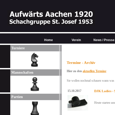
Home
Verein
News / Presse
Turniere
Termine - Archiv
Hier zu den
aktuellen Termine
Mannschaften
Sie wollen nochmal schauen wann was w
15.10.2017
DJK Ladies - 
Partien
Heute starten un