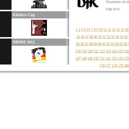
Zusammen mit de
folgt noch.
Klenkes Cup
1
2
3
4
5
6
7
8
9
10
11
12
13
14
15
16
45
46
47
48
49
50
51
52
53
54
55
56
DBMM 2012
85
86
87
88
89
90
91
92
93
94
95
96
118
119
120
121
122
123
124
125
126
147
148
149
150
151
152
153
154
155
176
177
178
179
180