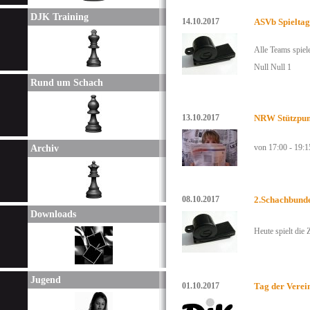
DJK Training
14.10.2017
ASVb Spieltag
Alle Teams spiel
Null Null 1
Rund um Schach
13.10.2017
NRW Stützpunk
von 17:00 - 19:
Archiv
08.10.2017
2.Schachbunde
Downloads
Heute spielt die
Jugend
01.10.2017
Tag der Verei