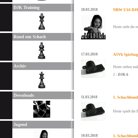
DJK Training
18.03.2018
NRW U16 DJK 
Heute steht die
Rund um Schach
17.03.2018
ASVb Spieltag
Archiv
Heute stehen mal
2 -
DJK 6
Downloads
11.03.2018
1. Schachbund
Heute spielt die
Jugend
10.03.2018
1. Schachbund