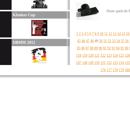
Heute spielt die
Klenkes Cup
1
2
3
4
5
6
7
8
9
10
11
12
13
14
15
16
45
46
47
48
49
50
51
52
53
54
55
56
DBMM 2012
85
86
87
88
89
90
91
92
93
94
95
96
118
119
120
121
122
123
124
125
126
147
148
149
150
151
152
153
154
155
176
177
178
179
180