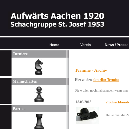
Home
Verein
News / Presse
Turniere
Termine - Archiv
Hier zu den
aktuellen Termine
Mannschaften
Sie wollen nochmal schauen wann was w
18.03.2018
2.Schachbunde
Partien
Heute reist die 